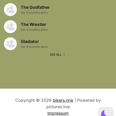
The Godfather
Vor 6 months aktiv.
The Wrestler
Vor 6 months aktiv.
Gladiator
Vor 6 months aktiv.
SEE ALL
Copyright © 2026
bikers.nrw
| Powered by
pictures.live
Impressum