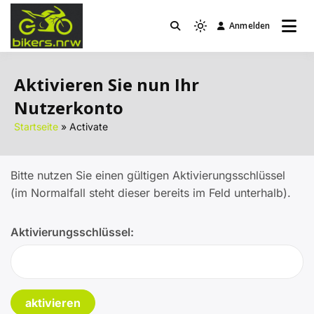
Zum
Inhalt
Anmelden
Light
bikers.nrw
springen
mode
(click
Aktivieren Sie nun Ihr
to
Nutzerkonto
switch
to
Startseite
Activate
dark)
Bitte nutzen Sie einen gültigen Aktivierungsschlüssel
(im Normalfall steht dieser bereits im Feld unterhalb).
Aktivierungsschlüssel: