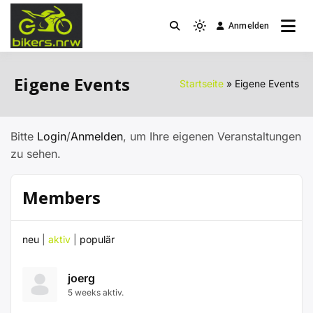
Zum
Inhalt
Anmelden
Light
bikers.nrw
springen
mode
(click
Eigene Events
Startseite
Eigene Events
to
switch
to
Bitte
Login
/
Anmelden
, um Ihre eigenen Veranstaltungen
dark)
zu sehen.
Members
neu
|
aktiv
|
populär
joerg
5 weeks aktiv.