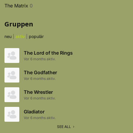
The Matrix
0
Gruppen
neu
|
aktiv
|
populär
The Lord of the Rings
Vor 6 months aktiv.
The Godfather
Vor 6 months aktiv.
The Wrestler
Vor 6 months aktiv.
Gladiator
Vor 6 months aktiv.
SEE ALL