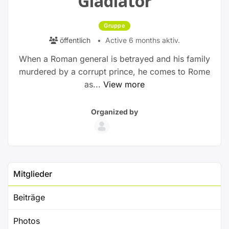
Gladiator
Gruppe
öffentlich
Active 6 months aktiv.
When a Roman general is betrayed and his family
murdered by a corrupt prince, he comes to Rome
as...
View more
Group
Group
Organized by
Parent
Organizers
Mitglieder
Beiträge
Photos