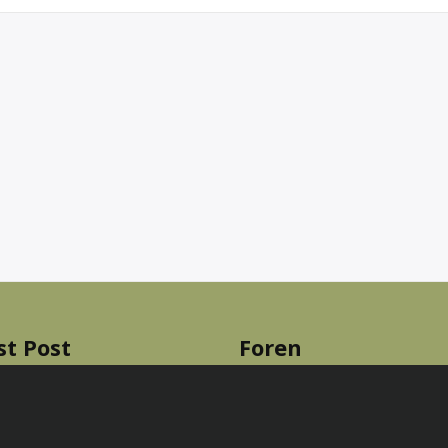
st Post
Foren
elerisque lobortis ex, sed
Testforum 1
0
 leo mattis quis
19.06.2024
Testforum 2 closed
0
tzt: Dara Muscat Presents: