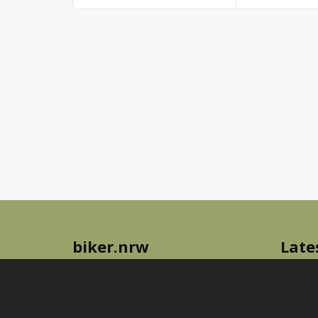
biker.nrw
Late
Wir verstehen uns als Plattform für
Nam sc
Motorradfahrende in NRW. Wir möchten,
tempus
dass Du Dich hier wohl fühlst und Dich
ungestört austauschen und zu Treffen
Geschü