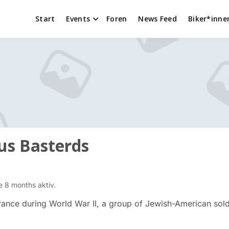
Start
Events
Foren
News Feed
Biker*inne
us Basterds
 8 months aktiv.
rance during World War II, a group of Jewish-American sol