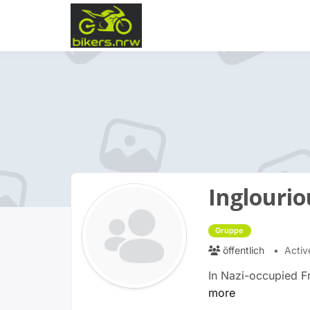
Zum
Inhalt
bikers.nrw
springen
Inglourio
Gruppe
öffentlich
Active
In Nazi-occupied F
more