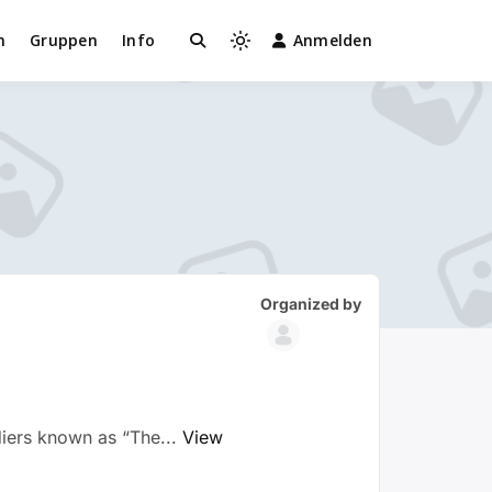
n
Gruppen
Info
Anmelden
Light
mode
(click
to
switch
to
dark)
Group
Group
Organized by
Parent
Organizers
diers known as “The...
View