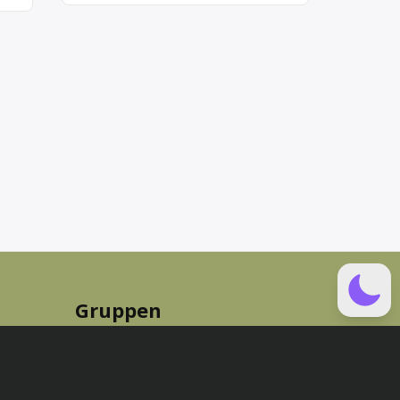
Gruppen
neu
|
aktiv
|
populär
The Lord of the Rings