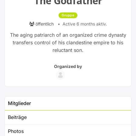
The Godfather
Gruppe
öffentlich
Active 6 months aktiv.
The aging patriarch of an organized crime dynasty
transfers control of his clandestine empire to his
reluctant son.
Group
Group
Organized by
Parent
Organizers
Mitglieder
Beiträge
Photos