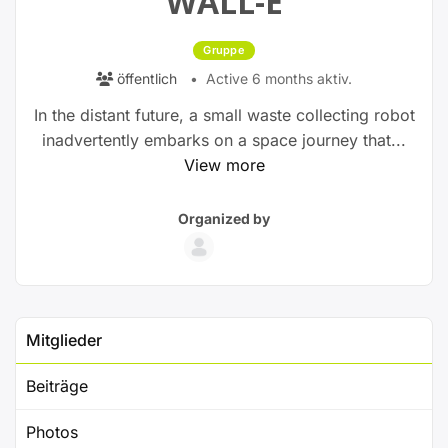
WALL-E
Gruppe
öffentlich
Active 6 months aktiv.
In the distant future, a small waste collecting robot
inadvertently embarks on a space journey that...
View more
Group
Group
Organized by
Parent
Organizers
Mitglieder
Beiträge
Photos