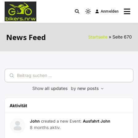
Zum
Inhalt
Anmelden
Light
bikers.nrw
springen
mode
(click
News Feed
Startseite
Seite 670
to
switch
to
dark)
Beitrag
suchen
...
Show
all updates
by
new posts
Aktivität
John
created a new Event:
Ausfahrt John
8 months aktiv.