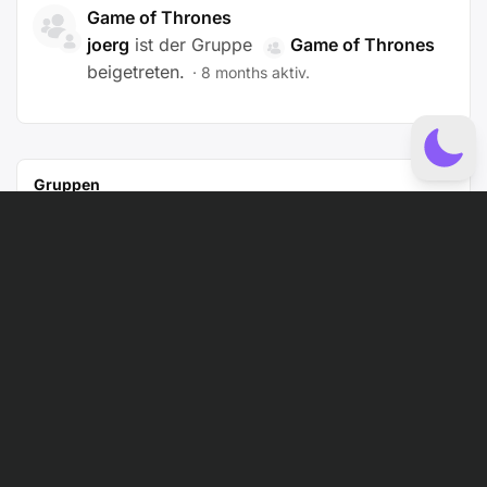
Game of Thrones
joerg
ist der Gruppe
Game of Thrones
beigetreten.
8 months aktiv.
Gruppen
Inglourious Basterds
joerg
ist der Gruppe
Inglourious
Basterds
beigetreten.
8 months aktiv.
Gruppen
RocknRolla
joerg
ist der Gruppe
RocknRolla