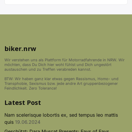
biker.nrw
Wir verstehen uns als Plattform für Motorradfahrende in NRW. Wir
möchten, dass Du Dich hier wohl fühlst und Dich ungestört
austauschen und zu Treffen verabreden kannst.
BTW: Wir haben ganz klar etwas gegen Rassismus, Homo- und
Transphobie, Sexismus bzw. jede andre Art gruppenbezogener
Feindlichkeit. Zero Tolerance!
Latest Post
Nam scelerisque lobortis ex, sed tempus leo mattis
quis
19.06.2024
Geschützt: Dara Muscat Presents: Favs of Favs