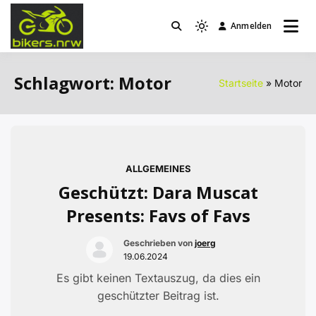
Zum
Inhalt
Anmelden
Light
bikers.nrw
springen
mode
(click
Schlagwort:
Motor
Startseite
Motor
to
switch
to
dark)
ALLGEMEINES
Geschützt: Dara Muscat
Presents: Favs of Favs
Geschrieben von
joerg
19.06.2024
Es gibt keinen Textauszug, da dies ein
geschützter Beitrag ist.