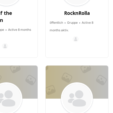
of the
RocknRolla
an
öffentlich
Gruppe
Active 8
ppe
Active 8 months
months aktiv.