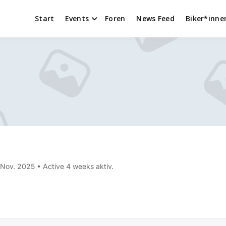
Start
Events
Foren
News Feed
Biker*inne
t Nov. 2025
•
Active 4 weeks aktiv.