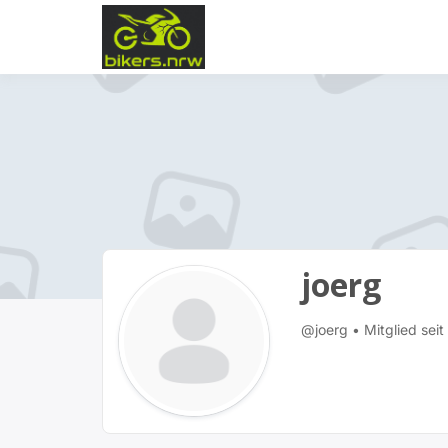
Zum
Inhalt
bikers.nrw
springen
joerg
@joerg
•
Mitglied sei